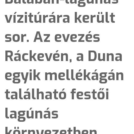
vízitúrára került
sor. Az evezés
Ráckevén, a Duna
egyik mellékágán
található festői
lagúnás
környezetben