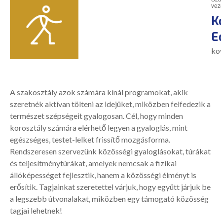
vez
K
E
ko
A szakosztály azok számára kínál programokat, akik
szeretnék aktívan tölteni az idejüket, miközben felfedezik a
természet szépségeit gyalogosan. Cél, hogy minden
korosztály számára elérhető legyen a gyaloglás, mint
egészséges, testet-lelket frissítő mozgásforma.
Rendszeresen szervezünk közösségi gyaloglásokat, túrákat
és teljesítménytúrákat, amelyek nemcsak a fizikai
állóképességet fejlesztik, hanem a közösségi élményt is
erősítik. Tagjainkat szeretettel várjuk, hogy együtt járjuk be
a legszebb útvonalakat, miközben egy támogató közösség
tagjai lehetnek!