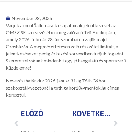
November 28, 2025
Várjuk a mentőállomások csapatainak jelentkezését az
OMSZ SE szervezésében megvalósuló Téli Focikupára,
amely 2026. február 28-án, szombaton zajlik majd
Orosházán. A megmérettetésen való részvétel limitált, a
jelentkezéseket pedig érkezési sorrendben tudjuk fogadni.
Szeretettel várunk mindenkit egy jó hangulatú és sportszerű
küzdelemre!
Nevezési határidő: 2026. január 31-ig Tóth Gábor
szakosztályvezetőnél a
toth.gabor10@mentok.hu
címen
keresztül.
ELŐZŐ
KÖVETKEZŐ