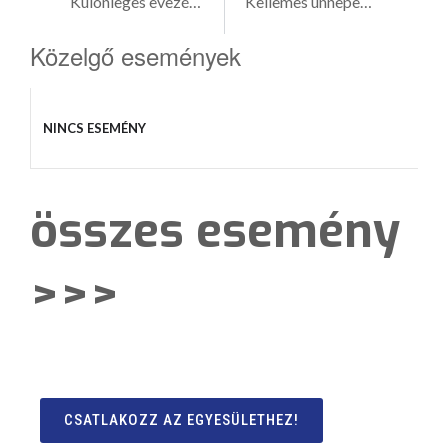
Különleges evezés Gemencen
Kellemes ünnepeket kívánunk!
Közelgő események
NINCS ESEMÉNY
összes esemény
>>>
CSATLAKOZZ AZ EGYESÜLETHEZ!