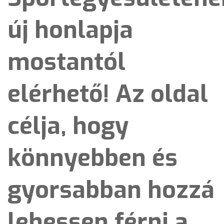
új honlapja
mostantól
elérhető! Az oldal
célja, hogy
könnyebben és
gyorsabban hozzá
lehessen férni a