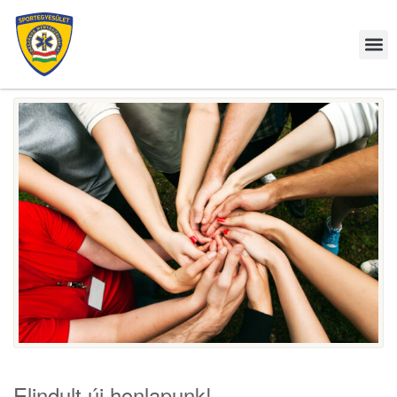
Elindult új honlapunk!