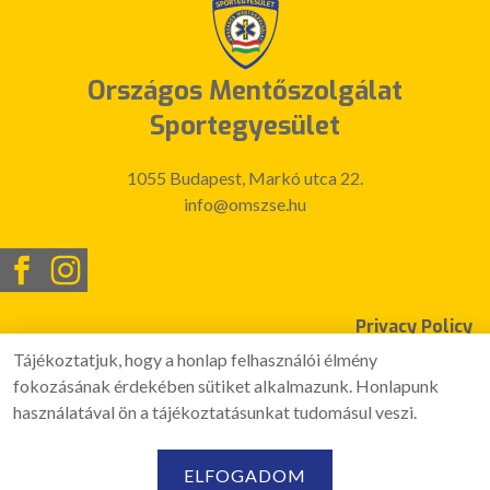
Országos Mentőszolgálat
Sportegyesület
1055 Budapest, Markó utca 22.
info@omszse.hu
Privacy Policy
Tájékoztatjuk, hogy a honlap felhasználói élmény
Hírlevél szabályzat
fokozásának érdekében sütiket alkalmazunk. Honlapunk
Jogi nyilatkozat
használatával ön a tájékoztatásunkat tudomásul veszi.
Általános Felhasználási Feltételek
Süti (cookie) szabályzat
ELFOGADOM